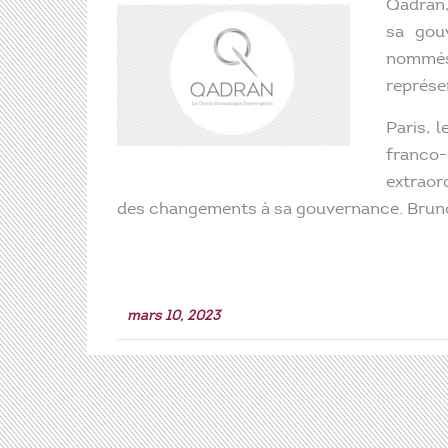
Qadran,
sa gou
nommés 
représe
Paris, 
franco
extraord
des changements à sa gouvernance. Bruno 
mars 10, 2023