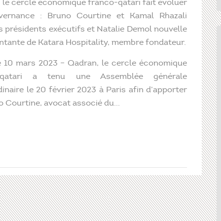
 le cercle économique franco-qatari fait évoluer
vernance : Bruno Courtine et Kamal Rhazali
présidents exécutifs et Natalie Demol nouvelle
ntante de Katara Hospitality, membre fondateur.
le 10 mars 2023 – Qadran, le cercle économique
-qatari a tenu une Assemblée générale
inaire le 20 février 2023 à Paris afin d’apporter
Courtine, avocat associé du...