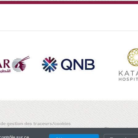
 de gestion des traceurs/cookies
Please, enter a
contrôle sur ce