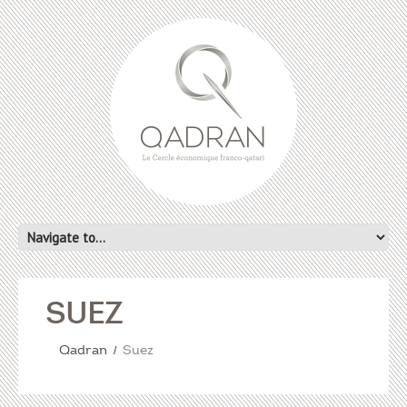
SUEZ
Qadran
Suez