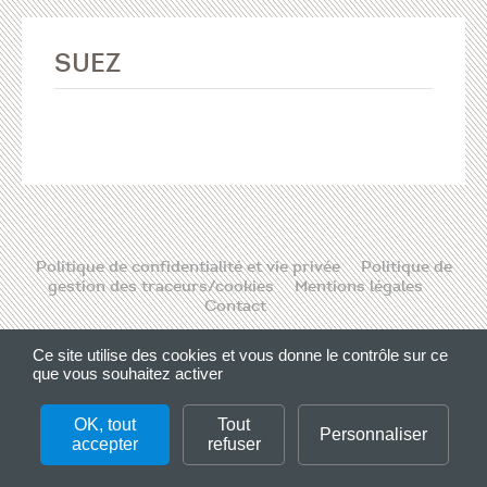
SUEZ
Politique de confidentialité et vie privée
Politique de
gestion des traceurs/cookies
Mentions légales
Contact
Ce site utilise des cookies et vous donne le contrôle sur ce
que vous souhaitez activer
Please, enter a valid CLIENT ID.
OK, tout
Tout
Personnaliser
accepter
refuser